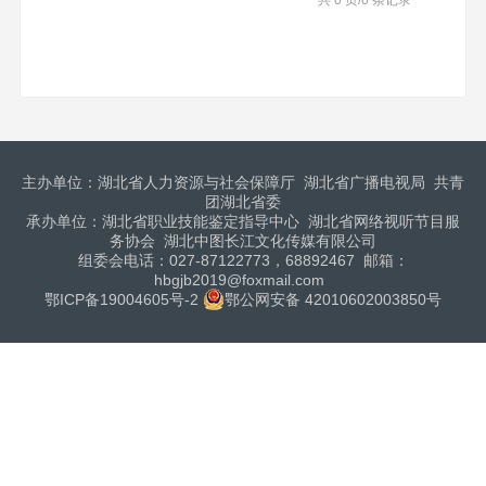
共 0 页/0 条记录
主办单位：湖北省人力资源与社会保障厅 湖北省广播电视局 共青
团湖北省委
承办单位：湖北省职业技能鉴定指导中心 湖北省网络视听节目服
务协会 湖北中图长江文化传媒有限公司
组委会电话：027-87122773，68892467 邮箱：
hbgjb2019@foxmail.com
鄂ICP备19004605号-2
鄂公网安备 42010602003850号