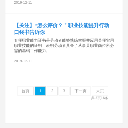
重点解决好高校毕业生、退役军人、下岗职工、农
2019-12-11
【关注】“怎么评价？＂职业技能提升行动
口袋书告诉你
专项职业能力证书是劳动者能够熟练掌握并应用某项实用
职业技能的证明，表明劳动者具备了从事某职业岗位所必
需的基础工作能力。
2019-12-11
首页
1
2
3
下一页
末页
共
3
页
16
条