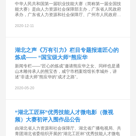
中华人民共和国第一届职业技能大赛（简称第一届全国技
能大赛）是由人力资源社会保障部主办，广东省人民政府
承办，广东省人力资源和社会保障厅、广州市人民政府协
办，是新中国成立以来，首次举办的赛事规格最高、竞赛
项目最多
2020-12-11
湖北之声《万有引力》栏目专题报道匠心的
炼成—— “国宝级大师”熊应华
新闻专栏——“匠心的炼成”邀请熊应华之女、同样也是通
山木雕传承人的熊宝杏，咸宁市档案馆馆长李城外，讲
述“非遗大师”熊应华的“成才之路”。
2020-05-20
“湖北工匠杯”优秀技能人才微电影（微视
频）大赛初评入围作品公告
由湖北省人力资源和社会保障厅、湖北省广播电视局、共
青团湖北省委组织开展的“湖北工匠杯”优秀技能人才微电