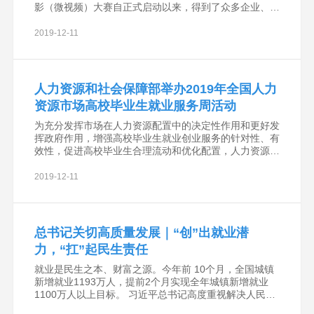
影（微视频）大赛自正式启动以来，得到了众多企业、技
术院校、制作单位和个人的高度关注和踊跃参与，时至截
稿日共收到有效参赛作品312件。
2019-12-11
人力资源和社会保障部举办2019年全国人力
资源市场高校毕业生就业服务周活动
为充分发挥市场在人力资源配置中的决定性作用和更好发
挥政府作用，增强高校毕业生就业创业服务的针对性、有
效性，促进高校毕业生合理流动和优化配置，人力资源社
会保障部于 11月23日至12月6日开展第十七届全国人力
资源市场高校毕业生就业服务周活动。活动以2
2019-12-11
总书记关切高质量发展｜“创”出就业潜
力，“扛”起民生责任
就业是民生之本、财富之源。今年前 10个月，全国城镇
新增就业1193万人，提前2个月实现全年城镇新增就业
1100万人以上目标。 习近平总书记高度重视解决人民群
众就业问题。他强调，要出台更多鼓励就业创业的措施，