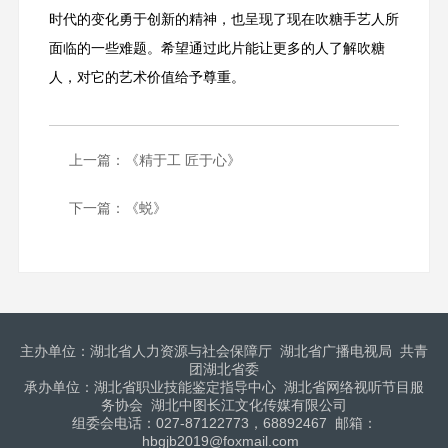
时代的变化勇于创新的精神，也呈现了现在吹糖手艺人所
面临的一些难题。希望通过此片能让更多的人了解吹糖
人，对它的艺术价值给予尊重。
上一篇：
《精于工 匠于心》
下一篇：
《蜕》
主办单位：湖北省人力资源与社会保障厅 湖北省广播电视局 共青
团湖北省委
承办单位：湖北省职业技能鉴定指导中心 湖北省网络视听节目服
务协会 湖北中图长江文化传媒有限公司
组委会电话：027-87122773，68892467 邮箱：
hbgjb2019@foxmail.com