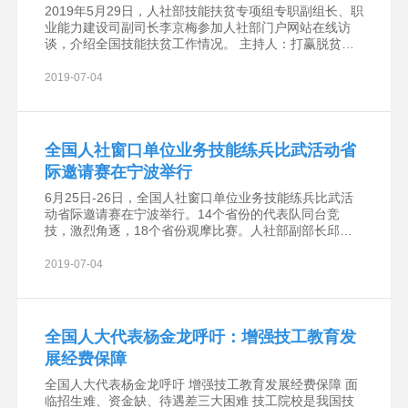
2019年5月29日，人社部技能扶贫专项组专职副组长、职
业能力建设司副司长李京梅参加人社部门户网站在线访
谈，介绍全国技能扶贫工作情况。 主持人：打赢脱贫攻
坚战是全面建成小康社会、实现第一个百年奋斗目标的重
要内容。党的十八大以来，在以习近平同志为核
2019-07-04
全国人社窗口单位业务技能练兵比武活动省
际邀请赛在宁波举行
6月25日-26日，全国人社窗口单位业务技能练兵比武活
动省际邀请赛在宁波举行。14个省份的代表队同台竞
技，激烈角逐，18个省份观摩比赛。人社部副部长邱小
平出席并讲话。 按照习近平总书记建设忠诚干净担当高
素质干部队伍的要求，为打造一支政治过硬、作风过硬
2019-07-04
全国人大代表杨金龙呼吁：增强技工教育发
展经费保障
全国人大代表杨金龙呼吁 增强技工教育发展经费保障 面
临招生难、资金缺、待遇差三大困难 技工院校是我国技