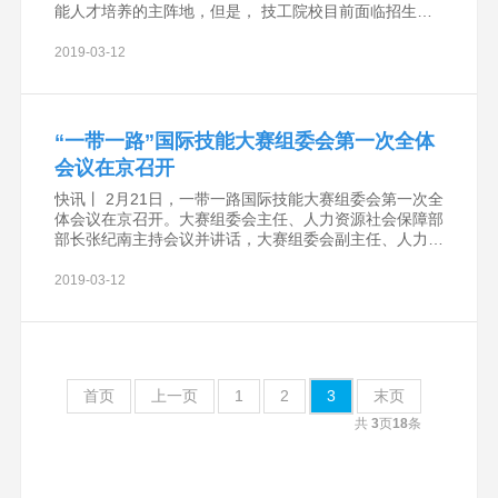
能人才培养的主阵地，但是， 技工院校目前面临招生
难、资金缺、待遇差三大困难。全国人大代表杨金龙强烈
呼吁：国家要对技工院校、以及技工院校的师生
2019-03-12
“一带一路”国际技能大赛组委会第一次全体
会议在京召开
快讯丨 2月21日，一带一路国际技能大赛组委会第一次全
体会议在京召开。大赛组委会主任、人力资源社会保障部
部长张纪南主持会议并讲话，大赛组委会副主任、人力资
源社会保障部副部长汤涛，大赛组委会副主任、国家国际
发展合作署副署长张茂于，大赛组委会副主
2019-03-12
首页
上一页
1
2
3
末页
共
3
页
18
条